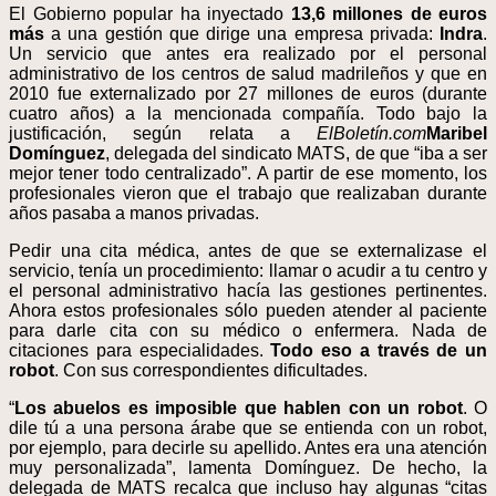
El Gobierno popular ha inyectado
13,6 millones de euros
más
a una gestión que dirige una empresa privada:
Indra
.
Un servicio que antes era realizado por el personal
administrativo de los centros de salud madrileños y que en
2010 fue externalizado por 27 millones de euros (durante
cuatro años) a la mencionada compañía. Todo bajo la
justificación, según relata a
ElBoletín.com
Maribel
Domínguez
, delegada del sindicato MATS, de que “iba a ser
mejor tener todo centralizado”. A partir de ese momento, los
profesionales vieron que el trabajo que realizaban durante
años pasaba a manos privadas.
Pedir una cita médica, antes de que se externalizase el
servicio, tenía un procedimiento: llamar o acudir a tu centro y
el personal administrativo hacía las gestiones pertinentes.
Ahora estos profesionales sólo pueden atender al paciente
para darle cita con su médico o enfermera. Nada de
citaciones para especialidades.
Todo eso a través de un
robot
. Con sus correspondientes dificultades.
“
Los abuelos es imposible que hablen con un robot
. O
dile tú a una persona árabe que se entienda con un robot,
por ejemplo, para decirle su apellido. Antes era una atención
muy personalizada”, lamenta Domínguez. De hecho, la
delegada de MATS recalca que incluso hay algunas “citas