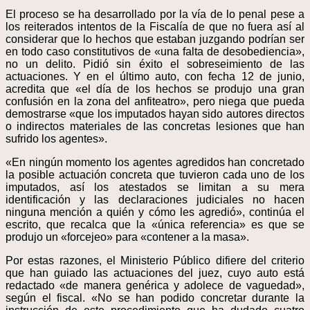
El proceso se ha desarrollado por la vía de lo penal pese a
los reiterados intentos de la Fiscalía de que no fuera así al
considerar que lo hechos que estaban juzgando podrían ser
en todo caso constitutivos de «una falta de desobediencia»,
no un delito. Pidió sin éxito el sobreseimiento de las
actuaciones. Y en el último auto, con fecha 12 de junio,
acredita que «el día de los hechos se produjo una gran
confusión en la zona del anfiteatro», pero niega que pueda
demostrarse «que los imputados hayan sido autores directos
o indirectos materiales de las concretas lesiones que han
sufrido los agentes».
«En ningún momento los agentes agredidos han concretado
la posible actuación concreta que tuvieron cada uno de los
imputados, así los atestados se limitan a su mera
identificación y las declaraciones judiciales no hacen
ninguna mención a quién y cómo les agredió», continúa el
escrito, que recalca que la «única referencia» es que se
produjo un «forcejeo» para «contener a la masa».
Por estas razones, el Ministerio Público difiere del criterio
que han guiado las actuaciones del juez, cuyo auto está
redactado «de manera genérica y adolece de vaguedad»,
según el fiscal. «No se han podido concretar durante la