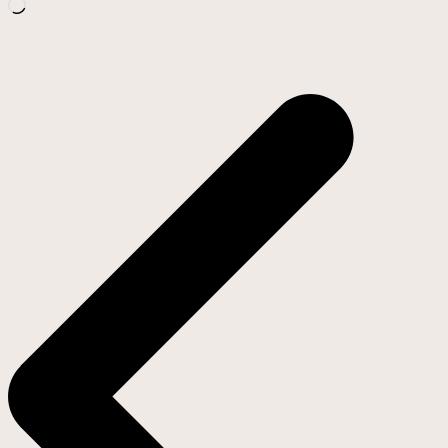
Cargando...
Navegación
de
entradas