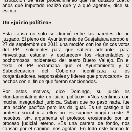
instrucción de este procedimiento que ha dudado cuatro
años qué imputado realizó qué y a qué agente», dice su
escrito.
Un «juicio político»
Esta causa no solo se dirimió entre las paredes de un
juzgado. El pleno del Ayuntamiento de Guajalajara aprobó el
27 de septiembre de 2011 una moción con los únicos votos
del PP –suficientes para que saliera adelante– para
«investigar, estudiar y esclarecer» los «lamentables y
bochornosos incidentes» del teatro Buero Vallejo. En el
texto, el PP reclamaba que el Ayuntamiento y la
Subdelegación del Gobierno identificara a los
«organizadores, responsables y líderes que provocaron» los
hechos con el fin de que fueran sancionados.
Por estos motivos, dice Domingo, su juicio es
«fundamentalmente un juicio político». «Nos sentimos con
mucha inseguridad jurídica. Saben que no pasó nada, fue
una acción pacífica pero les da igual. Es un castigo a la
protesta social y a ellos no les supone ningún coste. A
nosotros, sí», argumenta el profesor, erosionado por un
proceso judicial eterno. «Es una carrera de fondo, nos
cansan por el camino, nos agotan. En todo este tiempo te