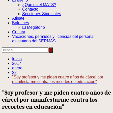
El MATS
¿Que es el MATS?
Contacto
Secciones Sindicales
Afíliate
Boletines
El Megáfono
Cultura
Vacaciones, permisos y licencias del personal
estatutario del SERMAS
Inicio
2017
enero
22
"Soy profesor y me piden cuatro años de cárcel por
manifestarme contra los recortes en educación"
"Soy profesor y me piden cuatro años de
cárcel por manifestarme contra los
recortes en educación"