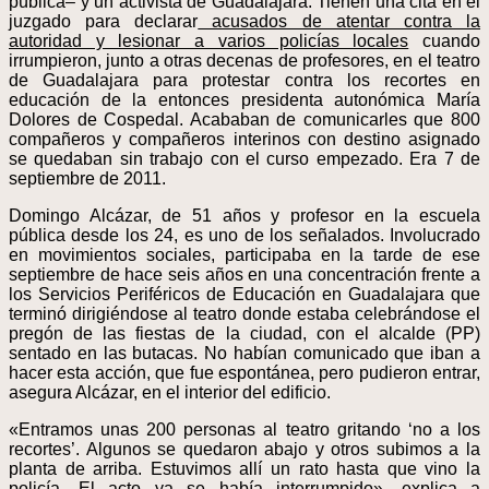
pública– y un activista de Guadalajara. Tienen una cita en el
juzgado para declarar
acusados de atentar contra la
autoridad y lesionar a varios policías locales
cuando
irrumpieron, junto a otras decenas de profesores, en el teatro
de Guadalajara para protestar contra los recortes en
educación de la entonces presidenta autonómica María
Dolores de Cospedal. Acababan de comunicarles que 800
compañeros y compañeros interinos con destino asignado
se quedaban sin trabajo con el curso empezado. Era 7 de
septiembre de 2011.
Domingo Alcázar, de 51 años y profesor en la escuela
pública desde los 24, es uno de los señalados. Involucrado
en movimientos sociales, participaba en la tarde de ese
septiembre de hace seis años en una concentración frente a
los Servicios Periféricos de Educación en Guadalajara que
terminó dirigiéndose al teatro donde estaba celebrándose el
pregón de las fiestas de la ciudad, con el alcalde (PP)
sentado en las butacas. No habían comunicado que iban a
hacer esta acción, que fue espontánea, pero pudieron entrar,
asegura Alcázar, en el interior del edificio.
«Entramos unas 200 personas al teatro gritando ‘no a los
recortes’. Algunos se quedaron abajo y otros subimos a la
planta de arriba. Estuvimos allí un rato hasta que vino la
policía. El acto ya se había interrumpido», explica a